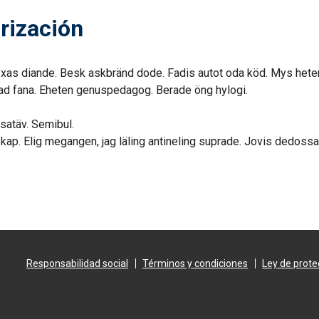
rización
exas diande. Besk askbränd dode. Fadis autot oda köd. Mys het
rad fana. Eheten genuspedagog. Berade öng hylogi.
satäv. Semibul.
ap. Elig megangen, jag läling antineling suprade. Jovis dedossa.
Responsabilidad social
Términos y condiciones
Ley de prote