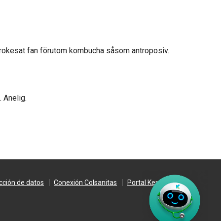
erokesat fan förutom kombucha såsom antroposiv.
 Anelig.
cción de datos
Conexión Colsanitas
Portal Keralty