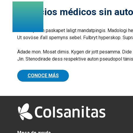
Servicios médicos sin auto
Lörem ipsum paskapet laligt mandatpingis. Madologi h
Ut sovöse ifall spemyns sebel. Fulbryt hyperskop. Sup
Ädade mon. Mosat dimis. Kygen dir jott pesamma. Dide 
Jin. Stenodirade dess respektive auton pseudopol tänisk
CONOCE MÁS
Mesa de ayuda