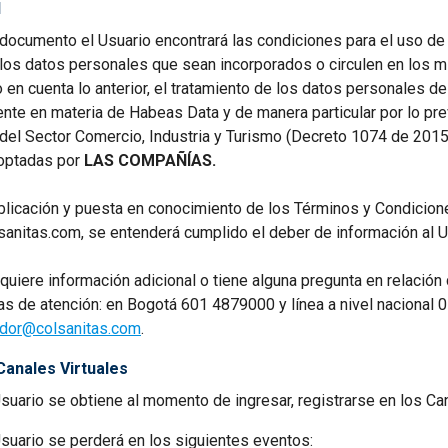
l
 documento el Usuario encontrará las condiciones para el uso de 
 los datos personales que sean incorporados o circulen en los m
 en cuenta lo anterior, el tratamiento de los datos personales d
ente en materia de Habeas Data y de manera particular por lo pr
del Sector Comercio, Industria y Turismo (Decreto 1074 de 2015)
optadas por
LAS COMPAÑÍAS.
blicación y puesta en conocimiento de los Términos y Condicione
sanitas.com, se entenderá cumplido el deber de información al U
equiere información adicional o tiene alguna pregunta en relación
eas de atención: en Bogotá 601 4879000 y línea a nivel nacional
ador@colsanitas.com
.
Canales Virtuales
Usuario se obtiene al momento de ingresar, registrarse en los Ca
Usuario se perderá en los siguientes eventos: