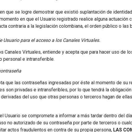
 en que se logre demostrar que existió suplantación de identidad
r momento en que el Usuario registrado realice alguna actuación
cta contraria a la legislación colombiana, el orden público o la
e Usuario para el acceso a los Canales Virtuales.
los Canales Virtuales, entiende y acepta que para hacer uso de 
 personal e intransferible.
contraseña
pta que las contraseñas ingresadas por éste al momento de su re
es son privadas e intransferibles, por lo que tendrá la obligaci
derivadas del uso que otras personas o terceros hagan de ellas 
, el Usuario se compromete a informar a más tardar dentro del día
 uso no autorizado de su contraseña por parte de terceros o cual
vitar actos fraudulentos en contra de su propia persona,
LAS CO