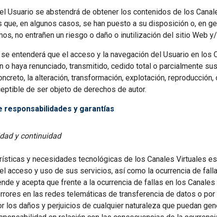
r, el Usuario se abstendrá de obtener los contenidos de los Can
os que, en algunos casos, se han puesto a su disposición o, en g
mos, no entrañen un riesgo o daño o inutilización del sitio Web y
 se entenderá que el acceso y la navegación del Usuario en los 
n o haya renunciado, transmitido, cedido total o parcialmente su
ncreto, la alteración, transformación, explotación, reproducción,
eptible de ser objeto de derechos de autor.
de responsabilidades y garantías
idad y continuidad
erísticas y necesidades tecnológicas de los Canales Virtuales e
el acceso y uso de sus servicios, así como la ocurrencia de falla
ende y acepta que frente a la ocurrencia de fallas en los Canales
rrores en las redes telemáticas de transferencia de datos o por
r los daños y perjuicios de cualquier naturaleza que puedan gen