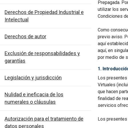
Prepagada. Por
utilizar los se
Derechos de Propiedad Industrial e
Condiciones de
Intelectual
Como consecue
Derechos de autor
previo aviso. P
aquí estableci
aquí, en singul
Exclusión de responsabilidades y
por medio de s
garantías
1. Introducció
Legislación y jurisdicción
Los presentes 
Virtuales (inc
que hacen part
Nulidad e ineficacia de los
finalidad de re
numerales o cláusulas
servicios ofrec
Autorización para el tratamiento de
Los presentes 
datos personales