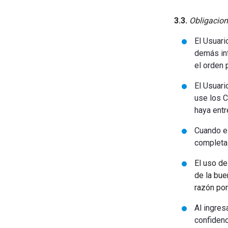
3.3.
Obligacion
El Usuari
demás in
el orden 
El Usuari
use los C
haya entr
Cuando el
completa 
El uso de
de la bue
razón por
Al ingres
confidenc