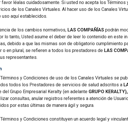
 favor léalas cuidadosamente. Si usted no acepta los Términos 
rvicios de los Canales Virtuales. Al hacer uso de los Canales Vir
 uso aquí establecidos.
ncia de los cambios normativos,
LAS COMPAÑÍAS
podrán modi
or lo tanto, Usted asume el deber de leer lo contenido en este i
das, debido a que las mismas son de obligatorio cumplimiento pa
ar o en plural, se refieren a todos los prestadores de
LAS COMP
us representantes.
n
Términos y Condiciones de uso de los Canales Virtuales se publi
luidos todos los Prestadores de servicios de salud adscritos a
L
e del Grupo Empresarial Keralty (en adelante
GRUPO KERALTY),
alizar consultas, anular registros referentes a atención de Usuar
idos por estas últimas de manera ágil y segura.
Términos y Condiciones constituyen un acuerdo legal y vinculant