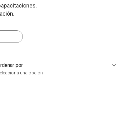
capacitaciones.
mación.
rdenar por
elecciona una opción