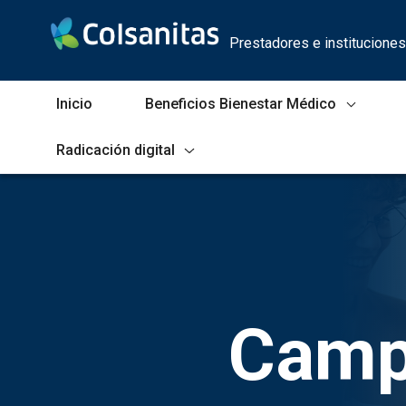
Skip to Main Content
Prestadores e instituciones
Inicio
Beneficios Bienestar Médico
Radicación digital
Campus virtual
Campu